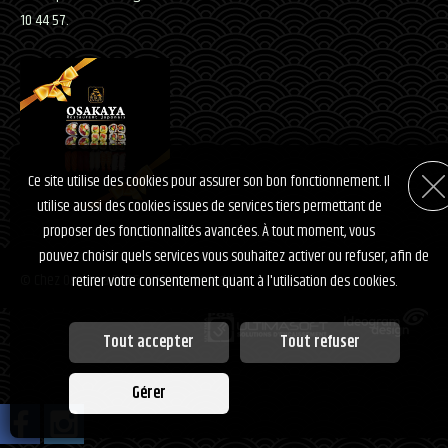
10 44 57.
Ce site utilise des cookies pour assurer son bon fonctionnement. Il
utilise aussi des cookies issues de services tiers permettant de
proposer des fonctionnalités avancées. À tout moment, vous
pouvez choisir quels services vous souhaitez activer ou refuser, afin de
© Chez Osakaya 2026
-
Mentions légales
retirer votre consentement quant à l'utilisation des cookies.
Tout accepter
Tout refuser
Personnalisation des services
Gérer
Vous êtes libre de choisir quels services vous souhaitez activer. En
autorisant ces services tiers, vous acceptez le dépôt et la lecture de cookies
et l'utilisation de technologies de suivi nécessaires à leur bon