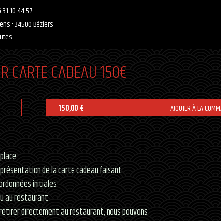
 31 10 44 57
-
aens
34500 Béziers
utes.
IR CARTE CADEAU 150€
150,00 €
AJOUTER À LA COM
place
présentation de la carte cadeau faisant
ordonnées initiales
ou au restaurant
retirer directement au restaurant, nous pouvons