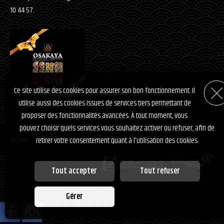
10 44 57.
Ce site utilise des cookies pour assurer son bon fonctionnement. Il
utilise aussi des cookies issues de services tiers permettant de
proposer des fonctionnalités avancées. À tout moment, vous
pouvez choisir quels services vous souhaitez activer ou refuser, afin de
© Chez Osakaya 2026
-
Mentions légales
retirer votre consentement quant à l'utilisation des cookies.
Tout accepter
Tout refuser
Personnalisation des services
Gérer
Vous êtes libre de choisir quels services vous souhaitez activer. En
autorisant ces services tiers, vous acceptez le dépôt et la lecture de cookies
et l'utilisation de technologies de suivi nécessaires à leur bon