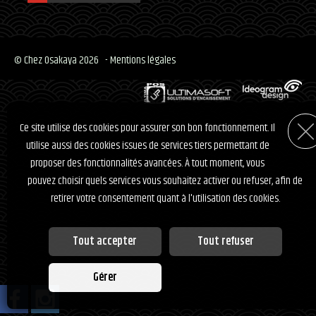
© Chez Osakaya 2026
-
Mentions légales
Ce site utilise des cookies pour assurer son bon fonctionnement. Il
utilise aussi des cookies issues de services tiers permettant de
proposer des fonctionnalités avancées. À tout moment, vous
pouvez choisir quels services vous souhaitez activer ou refuser, afin de
retirer votre consentement quant à l'utilisation des cookies.
Tout accepter
Tout refuser
Personnalisation des services
Gérer
Vous êtes libre de choisir quels services vous souhaitez activer. En
autorisant ces services tiers, vous acceptez le dépôt et la lecture de cookies
et l'utilisation de technologies de suivi nécessaires à leur bon